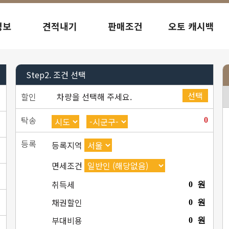
정보
견적내기
판매조건
오토 캐시백
Step2.
조건 선택
선택
할인
차량을 선택해 주세요.
탁송
0
등록
등록지역
면세조건
취득세
0
원
채권할인
0
원
부대비용
0
원